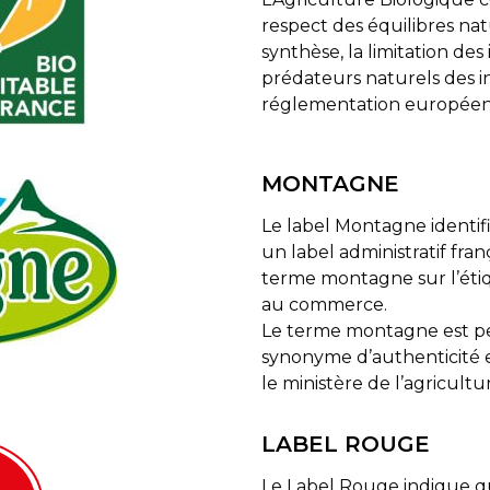
respect des équilibres natu
synthèse, la limitation des 
prédateurs naturels des in
réglementation européen
MONTAGNE
Le label Montagne identifi
un label administratif fra
terme montagne sur l’éti
au commerce.
Le terme montagne est 
synonyme d’authenticité et 
le ministère de l’agricultur
LABEL ROUGE
Le Label Rouge indique qu